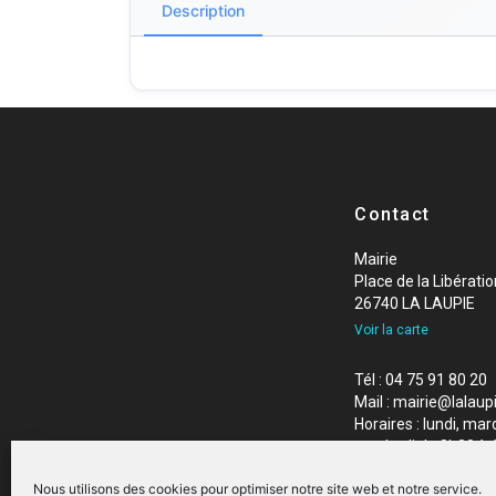
Description
Contact
Mairie
Place de la Libératio
26740 LA LAUPIE
Voir la carte
Tél : 04 75 91 80 20
Mail : mairie@lalaupi
Horaires : lundi, mard
vendredi de 8h30 à 
Nous utilisons des cookies pour optimiser notre site web et notre service.