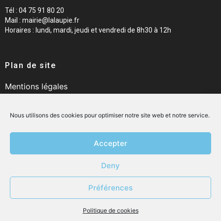
Tél : 04 75 91 80 20
Mail : mairie@lalaupie.fr
Horaires : lundi, mardi, jeudi et vendredi de 8h30 à 12h
Plan de site
Mentions légales
Politique de confidentialité
CGU
Nous utilisons des cookies pour optimiser notre site web et notre service.
Politique de cookies
Accepter
Deny
©2021
Créé avec passion par Jimmy Lejeune Tous
les droits sont réservés.
Préférences
Politique de cookies